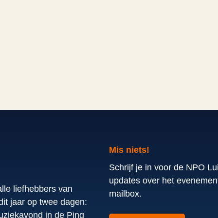
Mis niets!
Schrijf je in voor de NPO Lu
updates over het evenement 
lle liefhebbers van
mailbox.
it jaar op twee dagen:
uziekavond in de Ping