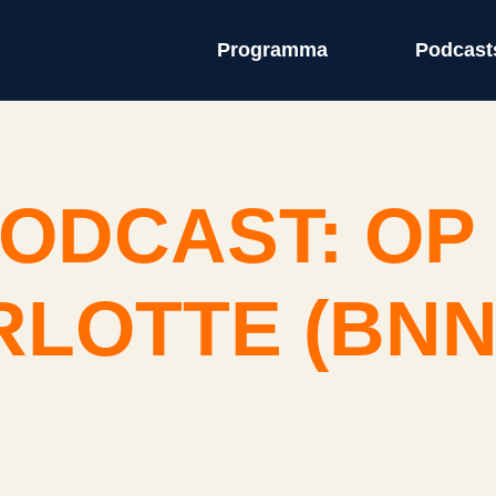
Programma
Podcast
ODCAST: OP
LOTTE (BNN