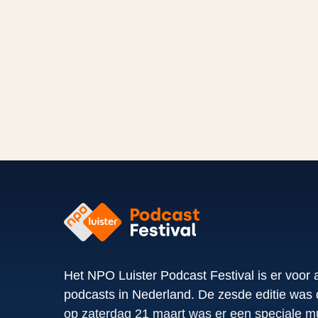
Het NPO Luister Podcast Festival is er voor a
podcasts in Nederland. De zesde editie was d
op zaterdag 21 maart was er een speciale m