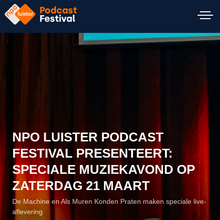
N
a
H
v
o
i
o
g
f
a
d
t
n
i
a
e
v
i
NPO LUISTER PODCAST
g
FESTIVAL PRESENTEERT:
a
t
SPECIALE MUZIEKAVOND OP
i
ZATERDAG 21 MAART
e
De Machine en Als Muren Konden Praten maken speciale live-
aflevering